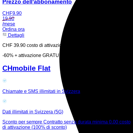
Prezzo dell’abbonamento
CHF
9.90
19.90
/mese
Ordina ora
Dettagli
CHF 39.90 costo di attivazione
-60% + attivazione GRATUITA
CHmobile Flat
Chiamate e SMS illimitati in Svizzera
Dati illimitati in Svizzera (5G)
Sconto per sempre
Contratto senza durata minima
0.00 costo
di attivazione (100% di sconto)