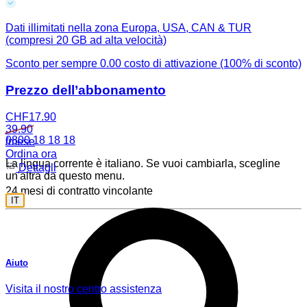
Dati illimitati nella zona Europa, USA, CAN & TUR
(compresi 20 GB ad alta velocità)
Sconto per sempre
0.00 costo di attivazione (100% di sconto)
Prezzo dell’abbonamento
CHF
17.90
39.90
0800 18 18 18
/mese
Ordina ora
La lingua corrente è italiano. Se vuoi cambiarla, scegline
Dettagli
un'altra da questo menu.
24 mesi di contratto vincolante
IT
Aiuto
Visita il nostro centro assistenza