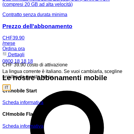
(compresi 20 GB ad alta velocità)
Contratto senza durata minima
Prezzo dell’abbonamento
CHF
39.90
/mese
Ordina ora
Dettagli
0800 18 18 18
CHF 39.90 costo di attivazione
La lingua corrente è italiano. Se vuoi cambiarla, scegline
Le nostre abbonamenti mobile
un'altra da questo menu.
IT
CHmobile Start
Scheda informativa
CHmobile Flat
Scheda informativa