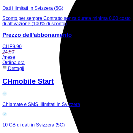
Dati illimitati in Svizzera (5G)
Sconto per sempre
Contratto senza durata minima
0.00 costo
di attivazione (100% di sconto)
Prezzo dell’abbonamento
CHF
9.90
24.90
/mese
Ordina ora
Dettagli
CHmobile Start
Chiamate e SMS illimitati in Svizzera
10 GB di dati in Svizzera (5G)