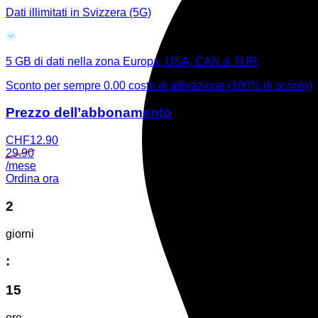
Dati illimitati in Svizzera (5G)
5 GB di dati nella zona Europa, USA, CAN & TUR
Sconto per sempre
0.00 costo di attivazione (100% di sconto)
Prezzo dell’abbonamento
CHF
12.90
29.90
/mese
Ordina ora
2
giorni
:
15
ore