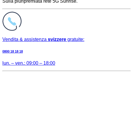
Sulla pluripremiata rete 5G Sunrise.
Vendita & assistenza
svizzere
gratuite:
0800 18 18 18
lun. – ven.: 09:00 – 18:00