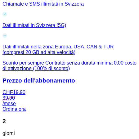
Chiamate e SMS illimitati in Svizzera
Dati illimitati in Svizzera (5G)
Dati illimitati nella zona Europa, USA, CAN & TUR
(compresi 20 GB ad alta velocità)
Sconto per sempre
Contratto senza durata minima
0.00 costo
di attivazione (100% di sconto)
Prezzo dell’abbonamento
CHF
19.90
39.90
/mese
Ordina ora
2
giorni