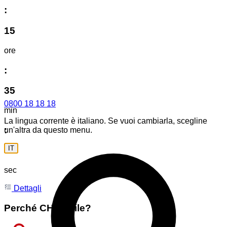
:
15
ore
:
35
0800 18 18 18
min
La lingua corrente è italiano. Se vuoi cambiarla, scegline
:
un'altra da questo menu.
IT
35
sec
Dettagli
Perché CHmobile?